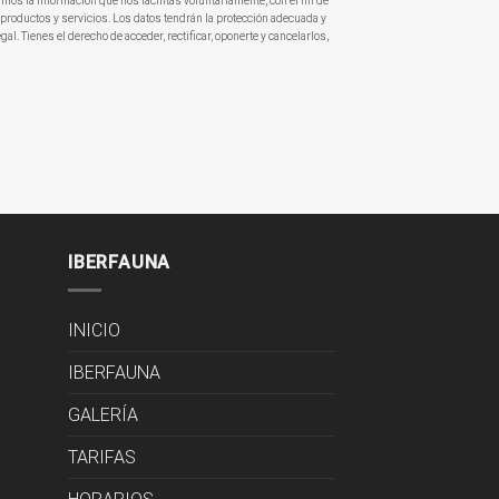
amos la información que nos facilitas voluntariamente, con el fin de
productos y servicios. Los datos tendrán la protección adecuada y
gal. Tienes el derecho de acceder, rectificar, oponerte y cancelarlos,
IBERFAUNA
INICIO
IBERFAUNA
GALERÍA
TARIFAS