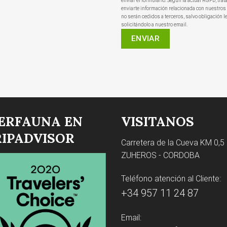
enviar el formulario. Según la actual RGPD, trat
enviarte información relacionada con nuestros 
no serán cedidos a terceros, salvo obligación le
solicitándolo a nuestro email.
BERFAUNA EN
VISITANOS
RIPADVISOR
Carretera de la Cueva KM 0,5
ZUHEROS - CORDOBA
Teléfono atención al Cliente:
+34 957 11 24 87
Email: