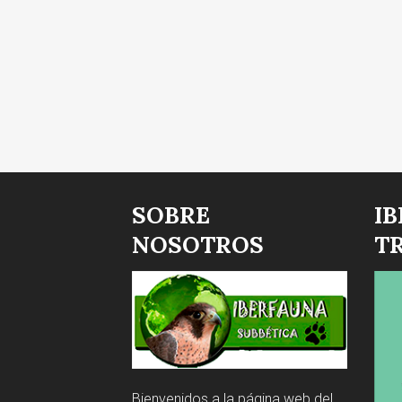
SOBRE
I
NOSOTROS
T
Bienvenidos a la página web del